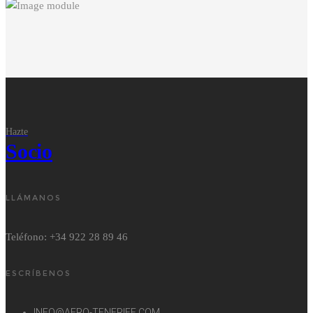
Hazte
Socio
LLÁMANOS
Teléfono: +34 922 28 89 46
ESCRÍBENOS
INFO@AERO-TENERIFE.COM