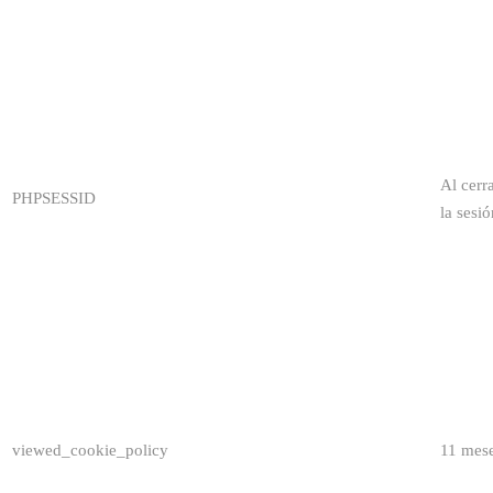
Al cerr
PHPSESSID
la sesió
viewed_cookie_policy
11 mes