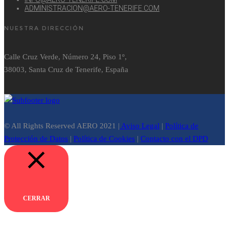
ADMINISTRACION@AERO-TENERIFE.COM
NUESTRA DIRECCIÓN
Calle Cruz Verde, Número 24, Piso 1º,
38003, Santa Cruz de Tenerife, España
© All Rights Reserved AERO 2021 |
Aviso Legal
|
Política de
Protección de Datos
|
Política de Cookies
|
Contacto con el DPD
CERRAR