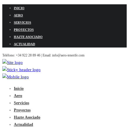
INICIO
AERO
SERVICIOS
PROYECTOS
HAZTE ASOCIADO
ACTUALIDAD
Teléfono: +34 922 28 89 46 | Email: info@aero-tenerife.com
Inicio
Aero
Servicios
Proyectos
Hazte Asociado
Actualidad