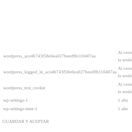
Al cerr
wordpress_ace4b743f58e6ea027beed9b110407aa
la sesió
Al cerr
wordpress_logged_in_ace4b743f58e6ea027beed9b110407aa
la sesió
Al cerr
wordpress_test_cookie
la sesió
wp-settings-1
1 año
wp-settings-time-1
1 año
GUARDAR Y ACEPTAR