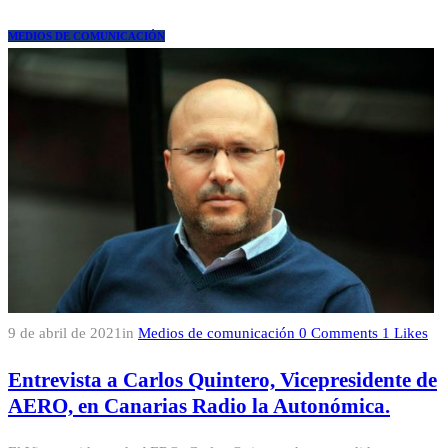
MEDIOS DE COMUNICACIÓN
9 de abril de 2021
in
Medios de comunicación
0
Comments
1
Likes
Entrevista a Carlos Quintero, Vicepresidente de
AERO, en Canarias Radio la Autonómica.