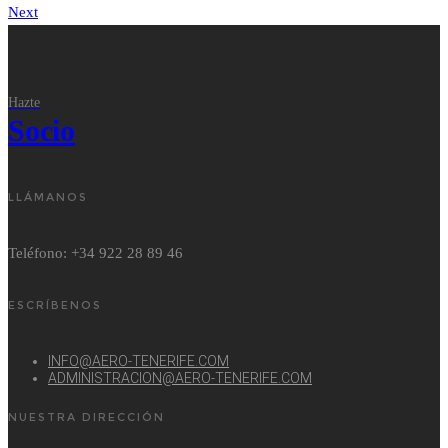
entradas
Next
Hazte
Socio
LLÁMANOS
Teléfono: +34 922 28 89 46
ESCRÍBENOS
INFO@AERO-TENERIFE.COM
ADMINISTRACION@AERO-TENERIFE.COM
NUESTRA DIRECCIÓN