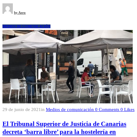
by
Aero
MEDIOS DE COMUNICACIÓN
29 de junio de 2021
in
Medios de comunicación
0
Comments
0
Likes
El Tribunal Superior de Justicia de Canarias
decreta ‘barra libre’ para la hostelería en