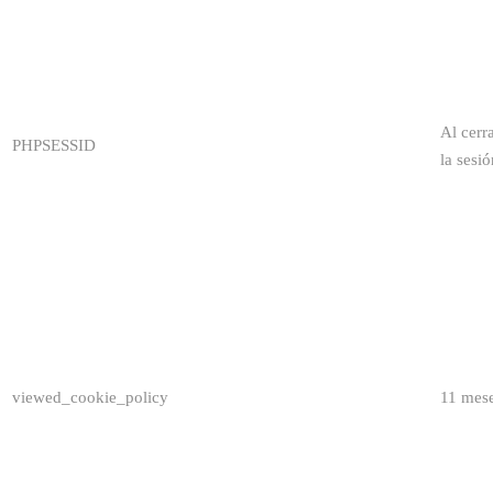
Al cerr
PHPSESSID
la sesió
viewed_cookie_policy
11 mes