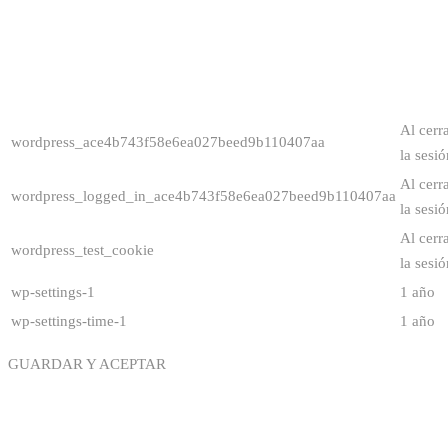
Al cerr
wordpress_ace4b743f58e6ea027beed9b110407aa
la sesió
Al cerr
wordpress_logged_in_ace4b743f58e6ea027beed9b110407aa
la sesió
Al cerr
wordpress_test_cookie
la sesió
wp-settings-1
1 año
wp-settings-time-1
1 año
GUARDAR Y ACEPTAR