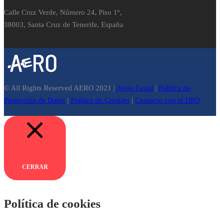
Calle Cruz Verde, Número 24, Piso 1º,
38003, Santa Cruz de Tenerife, España
© All Rights Reserved AERO 2021 |
Aviso Legal
|
Política de
Protección de Datos
|
Política de Cookies
|
Contacto con el DPD
CERRAR
Política de cookies