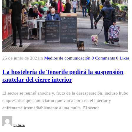
25 de junio de 2021
in
Medios de comunicación
0
Comments
0
Likes
La hostelería de Tenerife pedirá la suspensión
cautelar del cierre interior
El sector se reunió anoche y, fruto de la desesperación, incluso hubo
empresarios que anunciaron que van a abrir en el interior y
enfrentarse irremediablemente a una multa. El sector
by
Aero