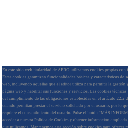
En este sitio web titularidad de AERO utilizamos cookies propias con f
Estas cookies garantizan funcionalidades básicas y características de s
web, incluyendo aquellas que el editor utiliza para permitir la gestión 
página web y habilitar sus funciones y servicios. Las cookies técnicas
del cumplimiento de las obligaciones establecidas en el artículo 22.2 
cuando permitan prestar el servicio solicitado por el usuario, por lo q
requiere el consentimiento del usuario. Pulse el botón “MÁS INFO
acceder a nuestra Política de Cookies y obtener información ampliada 
que utilizamos. Mantenemos esta sección sobre cookies para ofrecer m