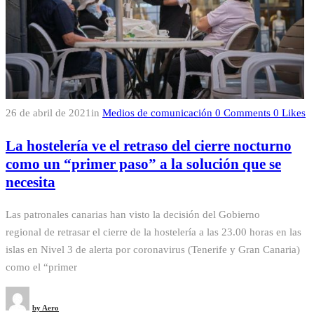
26 de abril de 2021
in
Medios de comunicación
0
Comments
0
Likes
La hostelería ve el retraso del cierre nocturno
como un “primer paso” a la solución que se
necesita
Las patronales canarias han visto la decisión del Gobierno
regional de retrasar el cierre de la hostelería a las 23.00 horas en las
islas en Nivel 3 de alerta por coronavirus (Tenerife y Gran Canaria)
como el “primer
by
Aero