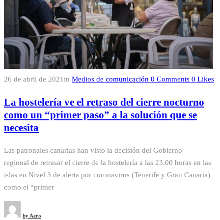
26 de abril de 2021
in
Medios de comunicación
0
Comments
0
Likes
La hostelería ve el retraso del cierre nocturno
como un “primer paso” a la solución que se
necesita
Las patronales canarias han visto la decisión del Gobierno
regional de retrasar el cierre de la hostelería a las 23.00 horas en las
islas en Nivel 3 de alerta por coronavirus (Tenerife y Gran Canaria)
como el “primer
by
Aero