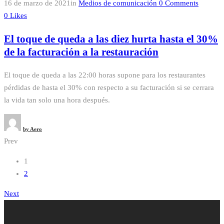
16 de marzo de 2021
in
Medios de comunicación
0
Comments
0
Likes
El toque de queda a las diez hurta hasta el 30%
de la facturación a la restauración
El toque de queda a las 22:00 horas supone para los restaurantes
pérdidas de hasta el 30% con respecto a su facturación si se cerrara
la vida tan solo una hora después.
by
Aero
Prev
Navegación
1
2
de
Next
entradas