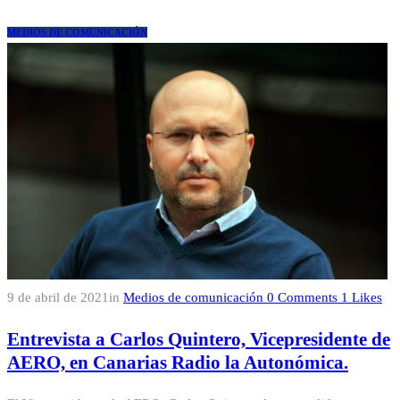
MEDIOS DE COMUNICACIÓN
9 de abril de 2021
in
Medios de comunicación
0
Comments
1
Likes
Entrevista a Carlos Quintero, Vicepresidente de
AERO, en Canarias Radio la Autonómica.