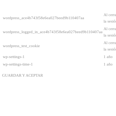
Al cerr
wordpress_ace4b743f58e6ea027beed9b110407aa
la sesió
Al cerr
wordpress_logged_in_ace4b743f58e6ea027beed9b110407aa
la sesió
Al cerr
wordpress_test_cookie
la sesió
wp-settings-1
1 año
wp-settings-time-1
1 año
GUARDAR Y ACEPTAR