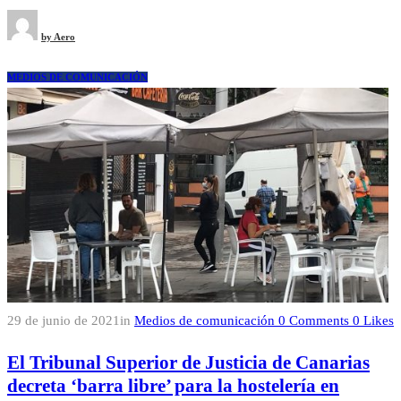
by
Aero
MEDIOS DE COMUNICACIÓN
29 de junio de 2021
in
Medios de comunicación
0
Comments
0
Likes
El Tribunal Superior de Justicia de Canarias
decreta ‘barra libre’ para la hostelería en