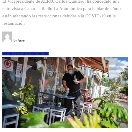
El Vicepresidente de AERO, Carlos Quintero, ha concedido una
entrevista a Canarias Radio La Autonómica para hablar de cómo
están afectando las restricciones debidas a la COVID-19 en la
restauración
by
Aero
MEDIOS DE COMUNICACIÓN