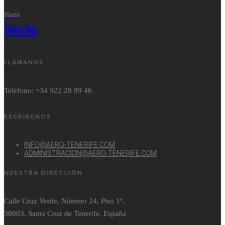
Hazte
Socio
LLÁMANOS
Teléfono: +34 922 28 89 46
ESCRÍBENOS
INFO@AERO-TENERIFE.COM
ADMINISTRACION@AERO-TENERIFE.COM
NUESTRA DIRECCIÓN
Calle Cruz Verde, Número 24, Piso 1º,
38003, Santa Cruz de Tenerife, España