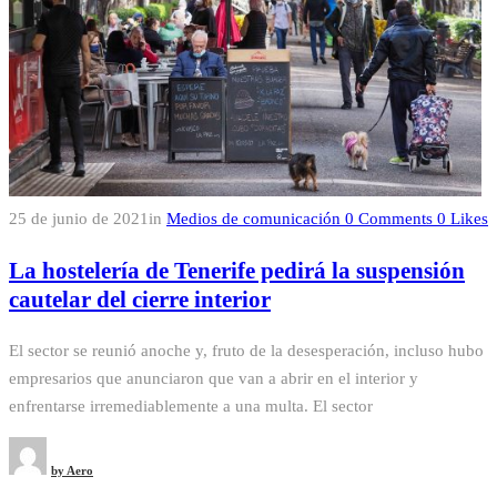
25 de junio de 2021
in
Medios de comunicación
0
Comments
0
Likes
La hostelería de Tenerife pedirá la suspensión
cautelar del cierre interior
El sector se reunió anoche y, fruto de la desesperación, incluso hubo
empresarios que anunciaron que van a abrir en el interior y
enfrentarse irremediablemente a una multa. El sector
by
Aero