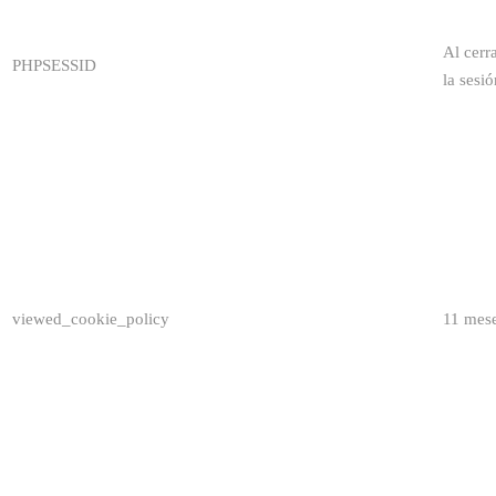
Al cerr
PHPSESSID
la sesió
viewed_cookie_policy
11 mes