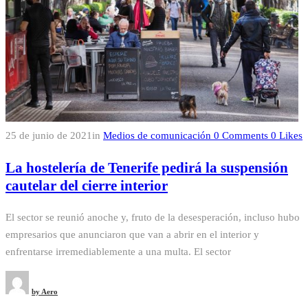
25 de junio de 2021
in
Medios de comunicación
0
Comments
0
Likes
La hostelería de Tenerife pedirá la suspensión
cautelar del cierre interior
El sector se reunió anoche y, fruto de la desesperación, incluso hubo
empresarios que anunciaron que van a abrir en el interior y
enfrentarse irremediablemente a una multa. El sector
by
Aero