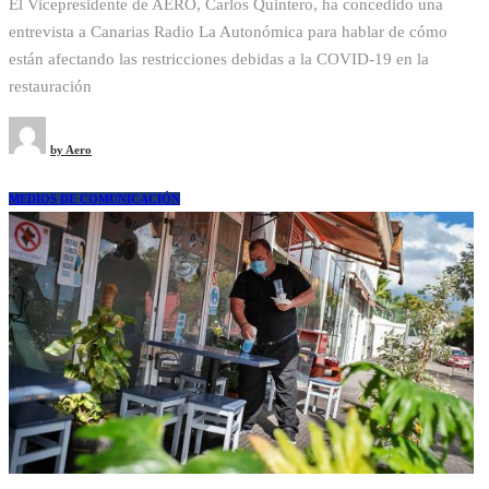
El Vicepresidente de AERO, Carlos Quintero, ha concedido una
entrevista a Canarias Radio La Autonómica para hablar de cómo
están afectando las restricciones debidas a la COVID-19 en la
restauración
by
Aero
MEDIOS DE COMUNICACIÓN