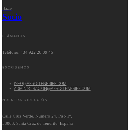
Hazte
Socio
LLÁMANOS
Teléfono: +34 922 28 89 46
ESCRÍBENOS
INFO@AERO-TENERIFE.COM
ADMINISTRACION@AERO-TENERIFE.COM
NUESTRA DIRECCIÓN
Calle Cruz Verde, Número 24, Piso 1º,
38003, Santa Cruz de Tenerife, España