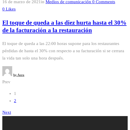
16 de marzo de 2021
in
Medios de comunicación
0
Comments
0
Likes
El toque de queda a las diez hurta hasta el 30%
de la facturación a la restauración
El toque de queda a las 22:00 horas supone para los restaurantes
pérdidas de hasta el 30% con respecto a su facturación si se cerrara
la vida tan solo una hora después.
by
Aero
Prev
Navegación
1
2
de
Next
entradas