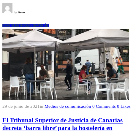
by
Aero
MEDIOS DE COMUNICACIÓN
29 de junio de 2021
in
Medios de comunicación
0
Comments
0
Likes
El Tribunal Superior de Justicia de Canarias
decreta ‘barra libre’ para la hostelería en