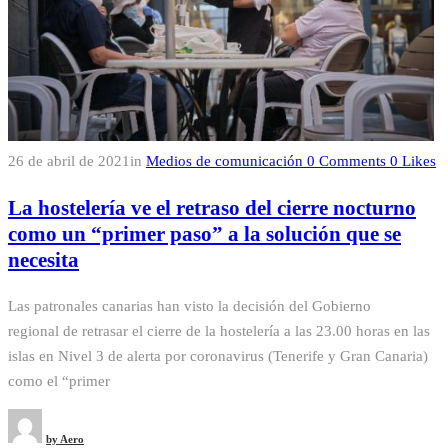
26 de abril de 2021
in
Medios de comunicación
0
Comments
0
Likes
La hostelería ve el retraso del cierre nocturno
como un “primer paso” a la solución que se
necesita
Las patronales canarias han visto la decisión del Gobierno
regional de retrasar el cierre de la hostelería a las 23.00 horas en las
islas en Nivel 3 de alerta por coronavirus (Tenerife y Gran Canaria)
como el “primer
by
Aero