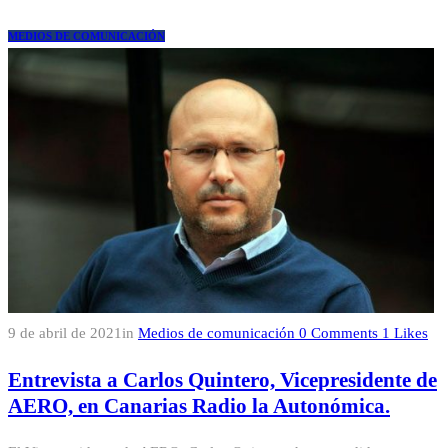
MEDIOS DE COMUNICACIÓN
9 de abril de 2021
in
Medios de comunicación
0
Comments
1
Likes
Entrevista a Carlos Quintero, Vicepresidente de
AERO, en Canarias Radio la Autonómica.