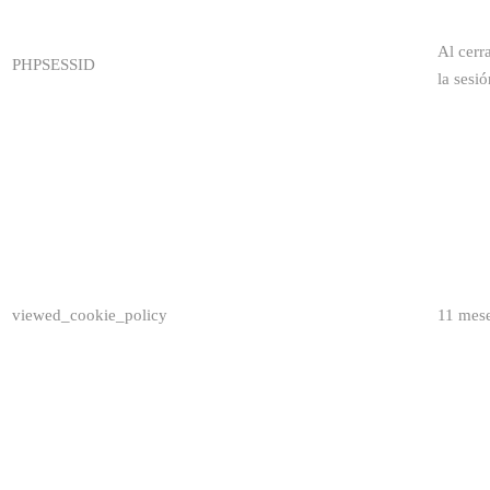
Al cerr
PHPSESSID
la sesió
viewed_cookie_policy
11 mes