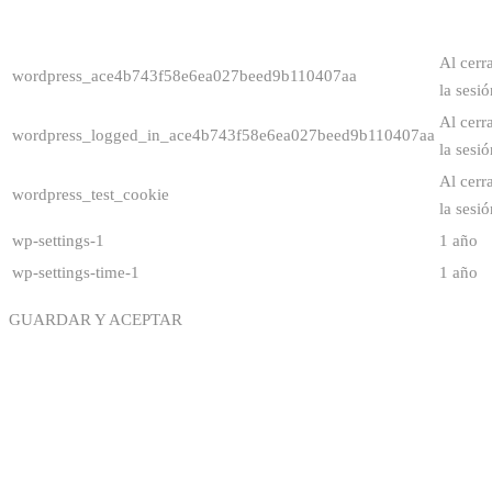
Al cerr
wordpress_ace4b743f58e6ea027beed9b110407aa
la sesió
Al cerr
wordpress_logged_in_ace4b743f58e6ea027beed9b110407aa
la sesió
Al cerr
wordpress_test_cookie
la sesió
wp-settings-1
1 año
wp-settings-time-1
1 año
GUARDAR Y ACEPTAR