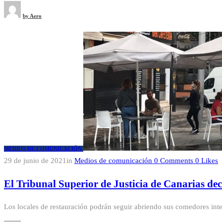
by
Aero
MEDIOS DE COMUNICACIÓN
29 de junio de 2021
in
Medios de comunicación
0
Comments
0
Likes
El Tribunal Superior de Justicia de Canarias decre
Los locales de restauración podrán seguir abriendo sus comedores inter