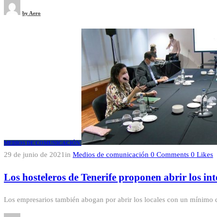
by
Aero
MEDIOS DE COMUNICACIÓN
29 de junio de 2021
in
Medios de comunicación
0
Comments
0
Likes
Los hosteleros de Tenerife proponen abrir los int
Los empresarios también abogan por abrir los locales con un mínimo de